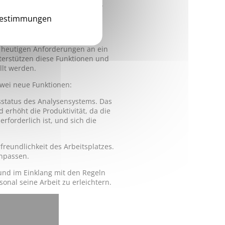
diagnose und -Fehlerbehebung,
bestimmungen
ierte, barcodierte
Verwaltung mehrerer
 heutigen Anforderungen an ein
nterstützen diese Funktionen und
llt werden.
wei neue Funktionen:
sstatus des Analysensystems. Das
d erhöht die Produktivität, da die
forderlich ist, und sich die
reundlichkeit des Arbeitsplatzes.
anpassen.
und im Einklang mit den Regeln
onal seine Arbeit zu erleichtern.