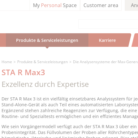
My
Personal
Space
Customer area
An
Produkte & Serviceleistungen
Karriere
Home
Produkte & Serviceleistungen
Die Analysensysteme der Max-Gener
STA R Max3
Exzellenz durch Expertise
Der STA R Max 3 ist ein vielfältig einsetzbares Analyssystem für j
Stand-Alone-Gerät als auch Teil eines automatisierten Laborsyste
Ergänzend stehen zahlreiche Reagenzien zur Verfügung, die eine
Routine- und Spezialtests ermöglichen und ein effizientes Mana
Wie sein Vorgängermodell verfügt auch der STA R Max 3 über ein
Probenintegrität. Das Füllvolumen der Proben aller Röhrchentypen