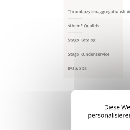
Thrombozytenaggregationslini
sthemE Qualiris
Stago Katalog
Stago Kundenservice
IFU & SDS
Diese We
personalisiere