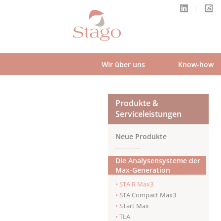
Skip
to
main
content
Wir über uns
Know-how
Produkte &
Serviceleistungen
Neue Produkte
Die Analysensysteme der
Max-Generation
STA R Max3
STA Compact Max3
STart Max
TLA