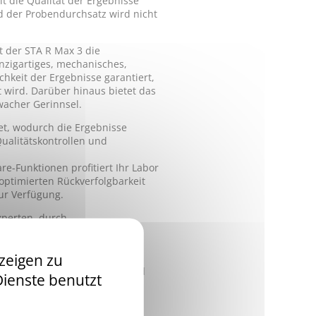
lt die Qualität der Ergebnisse
nd der Probendurchsatz wird nicht
t der STA R Max 3 die
inzigartiges, mechanisches,
ichkeit der Ergebnisse garantiert,
 wird. Darüber hinaus bietet das
wacher Gerinnsel.
et, wodurch die Ergebnisse
alitätskontrollen und
-Funktionen profitiert Ihr Labor
optimierten Rückverfolgbarkeit
zur Verfügung.
xperten, durch
est-Regeln, sowie klinischen
zeigen zu
rbrauchsmaterialkapazität und
Dienste benutzt
es Notfallmanagement.
innovativen und einzigartigen