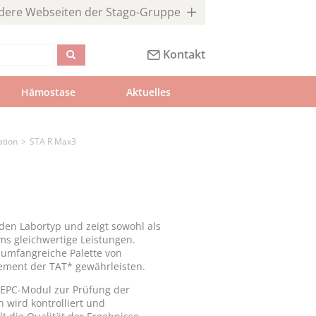
dere Webseiten der Stago-Gruppe
Kontakt
Hämostase
Aktuelles
ation
STA R Max3
eden Labortyp und zeigt sowohl als
ms gleichwertige Leistungen.
 umfangreiche Palette von
gement der TAT* gewährleisten.
 EPC-Modul zur Prüfung der
 wird kontrolliert und