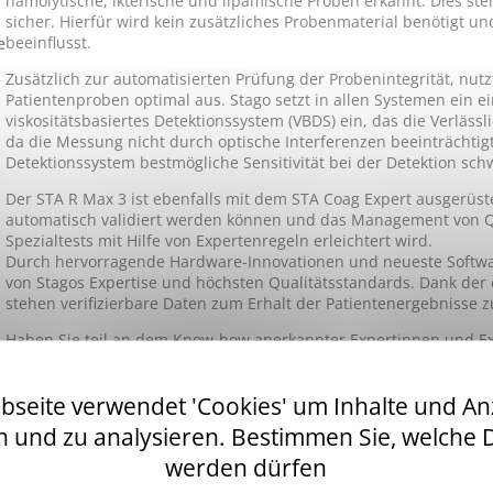
hämolytische, ikterische und lipämische Proben erkannt. Dies stel
sicher. Hierfür wird kein zusätzliches Probenmaterial benötigt u
beeinflusst.
e
Zusätzlich zur automatisierten Prüfung der Probenintegrität, nutz
Patientenproben optimal aus. Stago setzt in allen Systemen ein e
viskositätsbasiertes Detektionssystem (VBDS) ein, das die Verlässl
da die Messung nicht durch optische Interferenzen beeinträchtigt
Detektionssystem bestmögliche Sensitivität bei der Detektion sch
Der STA R Max 3 ist ebenfalls mit dem STA Coag Expert ausgerüst
automatisch validiert werden können und das Management von Qu
Spezialtests mit Hilfe von Expertenregeln erleichtert wird.
Durch hervorragende Hardware-Innovationen und neueste Software
von Stagos Expertise und höchsten Qualitätsstandards. Dank der 
stehen verifizierbare Daten zum Erhalt der Patientenergebnisse 
Haben Sie teil an dem Know-how anerkannter Expertinnen und E
Faktorparallelismus, programmierbare und automatisierte Reflext
Algorithmen die den Laboralltag erleichtern.
bseite verwendet 'Cookies' um Inhalte und An
Der STA R Max 3 hat eine sehr hohe Proben-, Reagenzien- und Ve
n und zu analysieren. Bestimmen Sie, welche 
gewährleistet dadurch eine größere Autonomie und ein effizient
werden dürfen
Zur Unterstützung der Anwender stehen für den STA R Max 3 die 