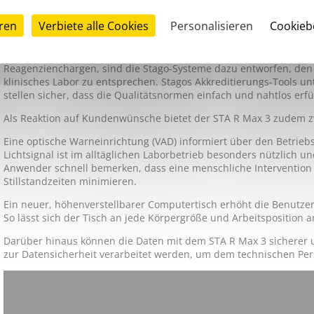
digitalen Lösungen von Stago zur Verfügung. Dazu gehören Fern
sowie My Expert QC, die externalisierte IQC-Plattform von Stago.
eren
Verbiete alle Cookies
Personalisieren
Cookie
Durch die einzigartige Präkalibrierungsfunktion, das vollautomatis
Reagenzienmanagement und die Möglichkeit zur gleichzeitigen 
Reagenzienchargen, sind die Stago-Systeme dazu entworfen, den
klinisches Labor zu entsprechen. Stagos Akkreditierungs-Tools u
stellen sicher, dass die Qualitätsnormen einfach und nahtlos erfü
Als Reaktion auf Kundenwünsche bietet der STA R Max 3 zudem z
Eine optische Warneinrichtung (VAD) informiert über den Betrieb
Lichtsignal ist im alltäglichen Laborbetrieb besonders nützlich un
Anwender schnell bemerken, dass eine menschliche Intervention er
Stillstandzeiten minimieren.
Ein neuer, höhenverstellbarer Computertisch erhöht die Benutzerf
So lässt sich der Tisch an jede Körpergröße und Arbeitsposition 
Darüber hinaus können die Daten mit dem STA R Max 3 sicherer 
zur Datensicherheit verarbeitet werden, um dem technischen Pers