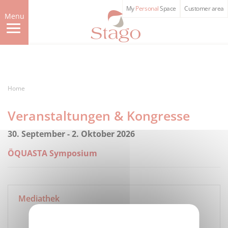
Skip
My
Personal
Space
Customer area
to
Menu
main
content
Home
Veranstaltungen & Kongresse
30. September - 2. Oktober 2026
ÖQUASTA Symposium
Pagination
Mediathek