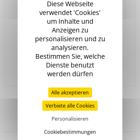
Diese Webseite
verwendet 'Cookies'
um Inhalte und
Anzeigen zu
personalisieren und zu
Stago Academy München 2022
analysieren.
On-Demand
Bestimmen Sie, welche
Passwort:
4Wpp6CeX
Dienste benutzt
Teilnahmebescheinigung anfordern:
werden dürfen
marketing@
null
de.stago.com
Alle akzeptieren
Verbiete alle Cookies
Personalisieren
Headquarters
Cookiebestimmungen