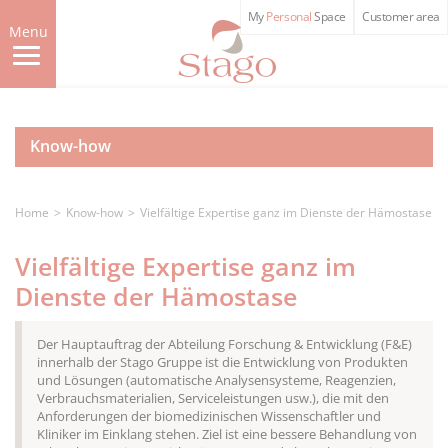
Skip
My
Personal
Space
Customer area
to
Menu
main
content
Know-how
Home
Know-how
Vielfältige Expertise ganz im Dienste der Hämostase
Vielfältige Expertise ganz im
Dienste der Hämostase
Der Hauptauftrag der Abteilung Forschung & Entwicklung (F&E)
innerhalb der Stago Gruppe ist die Entwicklung von Produkten
und Lösungen (automatische Analysensysteme, Reagenzien,
Verbrauchsmaterialien, Serviceleistungen usw.), die mit den
Anforderungen der biomedizinischen Wissenschaftler und
Kliniker im Einklang stehen. Ziel ist eine bessere Behandlung von