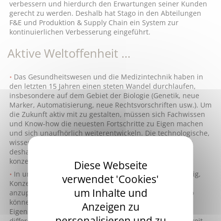
verbessern und hierdurch den Erwartungen seiner Kunden
gerecht zu werden. Deshalb hat Stago in den Abteilungen
F&E und Produktion & Supply Chain ein System zur
kontinuierlichen Verbesserung eingeführt.
Aktive Weltoffenheit …
Das Gesundheitswesen und die Medizintechnik haben in
den letzten 15 Jahren einen steten Wandel durchlaufen,
insbesondere auf dem Gebiet der Biologie (Genetik, neue
Marker, Automatisierung, neue Rechtsvorschriften usw.). Um
die Zukunft aktiv mit zu gestalten, müssen sich Fachwissen
und Know-how die neuesten Fortschritte zu Eigen machen
und sich unaufhörlich weiterentwickeln. Die technologische,
wissenschaftliche und medizinische Früherkennung ist
deshalb unverzichtbar, um diese neuen Kenntnisse
konzernintern zu verinnerlichen und zu vertiefen.
Diese Webseite
In unserem Tätigkeitsbereich ist es beispielsweise nötig,
verwendet 'Cookies'
Konzepte und Technologien aus anderen Gebieten
um Inhalte und
anzupassen, zu übertragen und weiterzuentwickeln. So
können wir unsere Produkte mit Funktionen und
Anzeigen zu
Eigenschaften ausstatten, die sich entscheidend
personalisieren und zu
differenzieren und herausstellen (Qualität, Zuverlässigkeit,